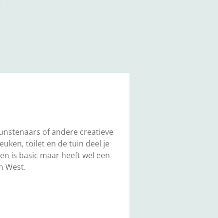
f
unstenaars of andere creatieve
ken, toilet en de tuin deel je
en is basic maar heeft wel een
on West.