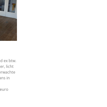
d ex btw.
er, licht
verwachte
ans in
 euro