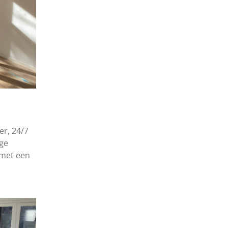
er, 24/7
ige
 met een
.