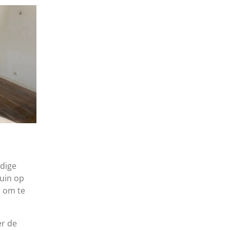
ndige
uin op
n om te
er de